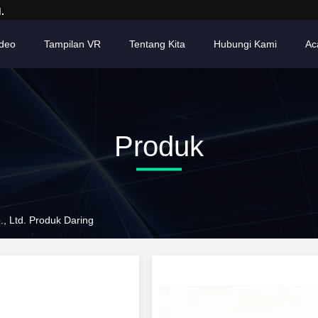
.
ideo
Tampilan VR
Tentang Kita
Hubungi Kami
Ac
Produk
, Ltd. Produk Daring