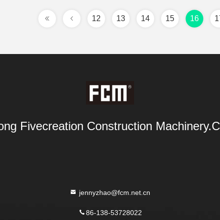
12
13
14
15
16
1
ng Fivecreation Construction Machinery.Co
jennyzhao@fcm.net.cn
86-138-53728022