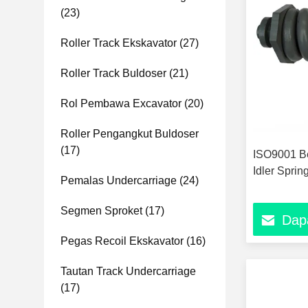
(23)
Roller Track Ekskavator
(27)
Roller Track Buldoser
(21)
Rol Pembawa Excavator
(20)
Roller Pengangkut Buldoser
(17)
ISO9001 Be
Idler Spri
Pemalas Undercarriage
(24)
Segmen Sproket
(17)
Dap
Pegas Recoil Ekskavator
(16)
Tautan Track Undercarriage
(17)