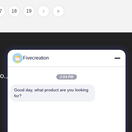
7
18
19
Fivecreation
., Ltd.
2:04 PM
Good day, what product are you looking 
Tautan Langsung
for?
Profil Perusahaan
Kontrol kualitas
Sitemap