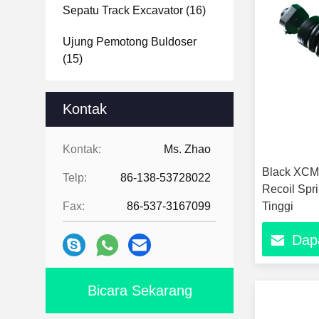
Sepatu Track Excavator
(16)
Ujung Pemotong Buldoser
(15)
Gigi Bucket Ekskavator
(16)
Kontak
Ember Ekskavator
(10)
Kontak:
Ms. Zhao
Black XCM
Telp:
86-138-53728022
Recoil Spr
Fax:
86-537-3167099
Tinggi
Dap
Bicara Sekarang