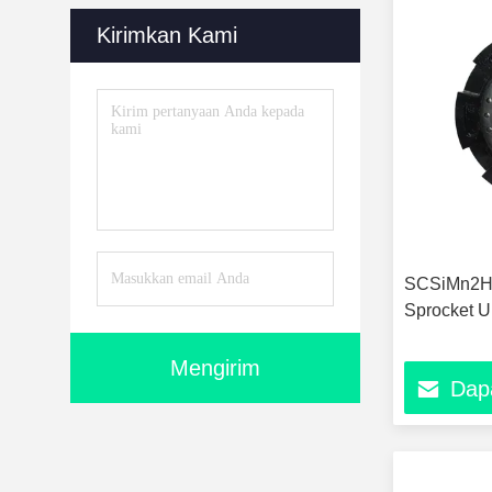
Kirimkan Kami
SCSiMn2H 
Sprocket U
Mengirim
Dap