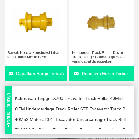
ISO9001 320 Excavator Carrier Roller Bagian Undercarriage
Bawah Kereta Konstruksi tahan
Komponen Track Roller Dozer
D4 Bulldozer Carrier Roller Ukuran Standar Dengan Garansi 1 Tahun
lama untuk Mesin Berat
Track Flange Ganda Baja SD22
yang dapat disesuaikan
Black D225 Komatsu Excavator Bucket Teeth Bahan Baja Karbon
Dapatkan Harga Terbaik
Dapatkan Harga Terbaik
50Mn Shaft PC130 Excavator Roller Track Pembawa Roller Atas
PC360 Track Roller Excavator Bagian Undercarriage 65T XCMG Garansi 1 Tahun
Produk Lainnya
Kekerasan Tinggi EX200 Excavator Track Roller 40Mn2 Material Wear Resistance
OEM Undercarriage Track Roller 65T Excavator Track Roller Warna Abu-abu
40Mn2 Material 32T Excavator Undercarriage Track Roller Garansi 1 Tahun
EX130 Mini Digger Track Rollers Pengean Permukaan Rol Bawah Excavator
ukuran disesuaikan PC650 Excavator Track Roller Dengan Perawatan Permukaan