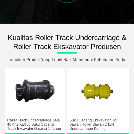
Kualitas Roller Track Undercarriage &
Roller Track Ekskavator Produsen
Temukan Produk Yang Lebih Baik Memenuhi Kebutuhan Anda.
Roller Track Undercarriage Baja
Suku Cadang Ekskavator Rol
40Mn2 XE950 Suku Cadang
Bawah Roller Bawah D11N
Track Excavator Garansi 1 Tahun
Undercarriage Kuning