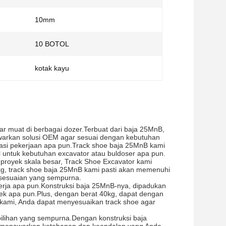
10mm
10 BOTOL
kotak kayu
r muat di berbagai dozer.Terbuat dari baja 25MnB,
awarkan solusi OEM agar sesuai dengan kebutuhan
okasi pekerjaan apa pun.Track shoe baja 25MnB kami
 untuk kebutuhan excavator atau buldoser apa pun.
 proyek skala besar, Track Shoe Excavator kami
kg, track shoe baja 25MnB kami pasti akan memenuhi
sesuaian yang sempurna.
kerja apa pun.Konstruksi baja 25MnB-nya, dipadukan
ek apa pun.Plus, dengan berat 40kg, dapat dengan
kami, Anda dapat menyesuaikan track shoe agar
pilihan yang sempurna.Dengan konstruksi baja