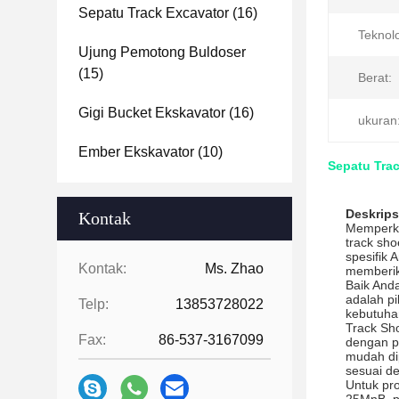
Sepatu Track Excavator
(16)
Teknolo
Ujung Pemotong Buldoser
(15)
Berat:
Gigi Bucket Ekskavator
(16)
ukuran
Ember Ekskavator
(10)
Sepatu Tra
Deskrips
Kontak
Memperke
track sh
spesifik 
Kontak:
Ms. Zhao
memberik
Baik Anda
adalah p
Telp:
13853728022
kebutuha
Track Sh
Fax:
86-537-3167099
dengan p
mudah di
sesuai d
Untuk pr