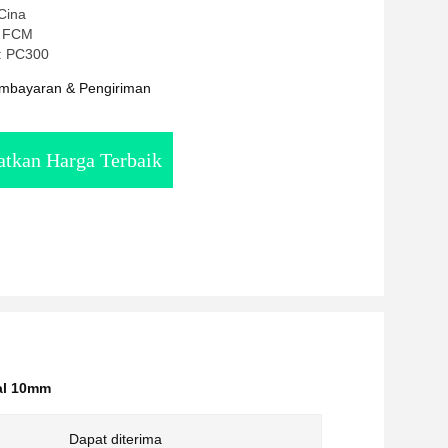
Cina
: FCM
: PC300
mbayaran & Pengiriman
tkan Harga Terbaik
bal 10mm
Dapat diterima