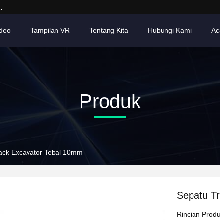
.
ideo
Tampilan VR
Tentang Kita
Hubungi Kami
Ac
Produk
ack Excavator Tebal 10mm
Sepatu T
Rincian Prod