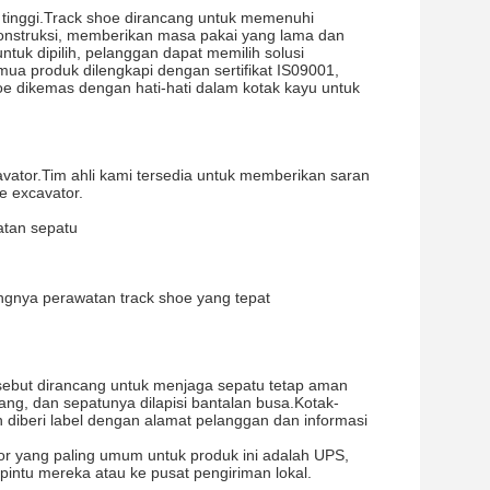
 tinggi.Track shoe dirancang untuk memenuhi
 konstruksi, memberikan masa pakai yang lama dan
tuk dipilih, pelanggan dapat memilih solusi
a produk dilengkapi dengan sertifikat IS09001,
oe dikemas dengan hati-hati dalam kotak kayu untuk
ator.Tim ahli kami tersedia untuk memberikan saran
e excavator.
atan sepatu
gnya perawatan track shoe yang tepat
sebut dirancang untuk menjaga sepatu tetap aman
ng, dan sepatunya dilapisi bantalan busa.Kotak-
diberi label dengan alamat pelanggan dan informasi
or yang paling umum untuk produk ini adalah UPS,
intu mereka atau ke pusat pengiriman lokal.