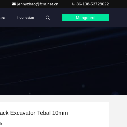
jennyzhao@fcm.net.cn
86-138-53728022
ara
Mengobrol
Indonesian
rack Excavator Tebal 10mm
uk