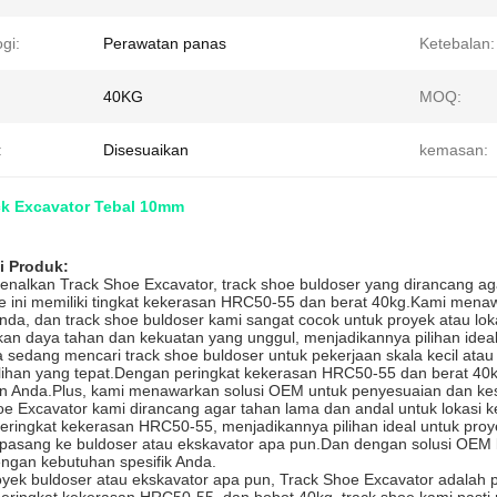
gi:
Perawatan panas
Ketebalan:
40KG
MOQ:
:
Disesuaikan
kemasan:
ck Excavator Tebal 10mm
i Produk:
nalkan Track Shoe Excavator, track shoe buldoser yang dirancang aga
oe ini memiliki tingkat kekerasan HRC50-55 dan berat 40kg.Kami men
Anda, dan track shoe buldoser kami sangat cocok untuk proyek atau l
an daya tahan dan kekuatan yang unggul, menjadikannya pilihan ideal
 sedang mencari track shoe buldoser untuk pekerjaan skala kecil atau
ilihan yang tepat.Dengan peringkat kekerasan HRC50-55 dan berat 40
n Anda.Plus, kami menawarkan solusi OEM untuk penyesuaian dan ke
oe Excavator kami dirancang agar tahan lama dan andal untuk lokasi 
eringkat kekerasan HRC50-55, menjadikannya pilihan ideal untuk proy
pasang ke buldoser atau ekskavator apa pun.Dan dengan solusi OEM 
engan kebutuhan spesifik Anda.
oyek buldoser atau ekskavator apa pun, Track Shoe Excavator adalah 