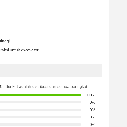
inggi.
raksi untuk excavator.
t
Berikut adalah distribusi dari semua peringkat
100%
0%
0%
0%
0%