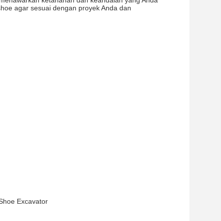
i menawarkan ketahanan dan keandalan yang Anda
 shoe agar sesuai dengan proyek Anda dan
 Shoe Excavator