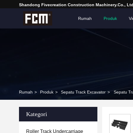
Shandong Fivecreation Construction Machinery.Co., Ltd
Rumah
Produk
V
Rumah
>
Produk
>
Sepatu Track Excavator
>
Sepatu Tr
Kategori
Roller Track Undercarriage