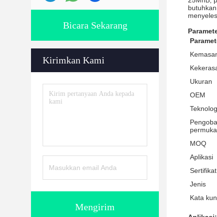
25MnB, p
butuhkan
menyeles
Bicara Sekarang
Paramete
Paramet
Kemasa
Kirimkan Kami
Kekeras
Ukuran
OEM
Teknolog
Pengoba
permuka
MOQ
Aplikasi
Sertifikat
Jenis
Kata kun
Mengirim