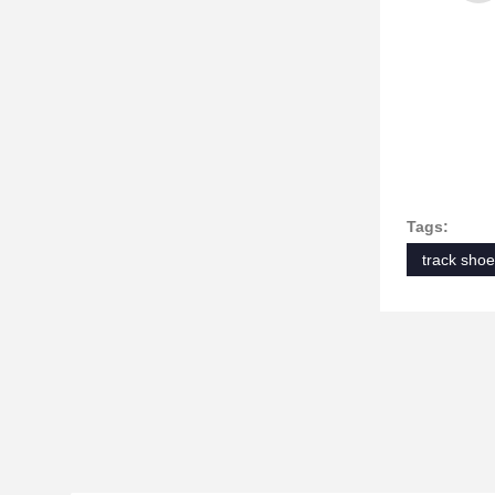
Tags:
track sho