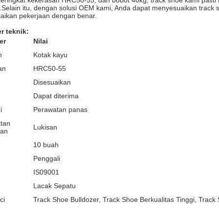
eringkat kekerasan HRC50-55, dan bobot 40kg, track shoe kami past
.Selain itu, dengan solusi OEM kami, Anda dapat menyesuaikan track
aikan pekerjaan dengan benar.
r teknik:
er
Nilai
n
Kotak kayu
an
HRC50-55
Disesuaikan
Dapat diterima
i
Perawatan panas
tan
Lukisan
an
10 buah
Penggali
IS09001
Lacak Sepatu
ci
Track Shoe Bulldozer, Track Shoe Berkualitas Tinggi, Track