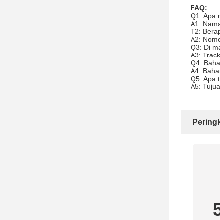
FAQ:
Q1: Apa 
A1: Nama
T2: Bera
A2: Nomo
Q3: Di m
A3: Track
Q4: Baha
A4: Bahan
Q5: Apa t
A5: Tujua
Pering