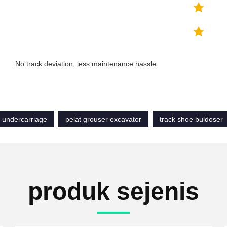
No track deviation, less maintenance hassle.
e undercarriage
pelat grouser excavator
track shoe buldoser
produk sejenis