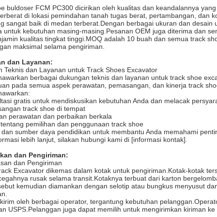
oe buldoser FCM PC300 dicirikan oleh kualitas dan keandalannya yang
 terberat di lokasi pemindahan tanah tugas berat, pertambangan, dan
ng sangat baik di medan terberat.Dengan berbagai ukuran dan desain un
 untuk kebutuhan masing-masing.Pesanan OEM juga diterima dan semu
jamin kualitas tingkat tinggi.MOQ adalah 10 buah dan semua track sh
ngan maksimal selama pengiriman.
n dan Layanan:
 Teknis dan Layanan untuk Track Shoes Excavator
awarkan berbagai dukungan teknis dan layanan untuk track shoe excav
uan pada semua aspek perawatan, pemasangan, dan kinerja track sho
nawarkan:
tasi gratis untuk mendiskusikan kebutuhan Anda dan melacak persyar
angan track shoe di tempat
an perawatan dan perbaikan berkala
 tentang pemilihan dan penggunaan track shoe
i dan sumber daya pendidikan untuk membantu Anda memahami pentin
ormasi lebih lanjut, silakan hubungi kami di [informasi kontak].
kan dan Pengiriman:
san dan Pengiriman
rack Excavator dikemas dalam kotak untuk pengiriman.Kotak-kotak ter
gahnya rusak selama transit.Kotaknya terbuat dari karton bergelomba
rsebut kemudian diamankan dengan selotip atau bungkus menyusut dan 
an.
ikirim oleh berbagai operator, tergantung kebutuhan pelanggan.Operat
an USPS.Pelanggan juga dapat memilih untuk mengirimkan kiriman ke p