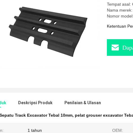
Tempat asal: 
Nama merek
Nomor model
Ketentuan Pe
Dapa
duk
Deskripsi Produk
Penilaian & Ulasan
Sepatu Track Excavator Tebal 10mm
,
pelat grouser excavator Te
n:
1 tahun
OEM: