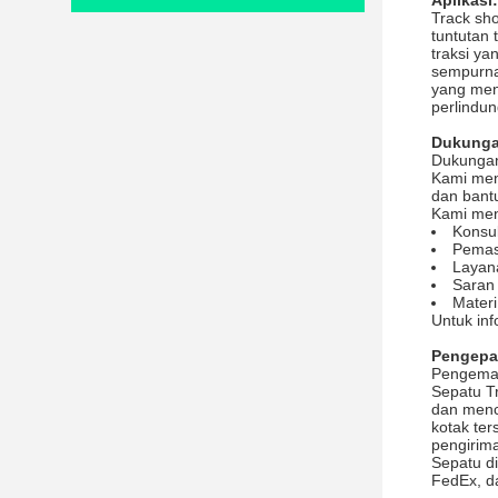
Aplikasi:
Track sh
tuntutan
traksi ya
sempurna
yang men
perlindu
Dukunga
Dukungan
Kami men
dan bant
Kami me
Konsul
Pemas
Layan
Saran
Mater
Untuk inf
Pengepa
Pengema
Sepatu T
dan mence
kotak te
pengirim
Sepatu d
FedEx, d