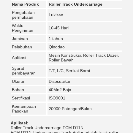
Nama Produk
Roller Track Undercarriage
Pengobatan
Lukisan
permukaan
Waktu
10-45 Hari
Pengiriman
Jaminan
1 tahun
Pelabuhan
Qingdao
Mesin Konstruksi, Roller Track Dozer,
Aplikasi
Roller Bawah
Syarat
T/T, L/C, Serikat Barat
pembayaran
Ukuran
Disesuaikan
Bahan
40Mn2 Baja
Sertifikasi
ISO9001
Kemampuan
20000 Potongan/Bulan
Pasokan
Aplikasi:
Roller Track Undercarriage FCM D11N
FCM D11N Undercarriage Track Roller adalah track roller