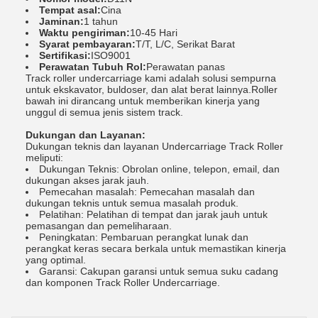
Tempat asal:
Cina
Jaminan:
1 tahun
Waktu pengiriman:
10-45 Hari
Syarat pembayaran:
T/T, L/C, Serikat Barat
Sertifikasi:
ISO9001
Perawatan Tubuh Rol:
Perawatan panas
Track roller undercarriage kami adalah solusi sempurna
untuk ekskavator, buldoser, dan alat berat lainnya.Roller
bawah ini dirancang untuk memberikan kinerja yang
unggul di semua jenis sistem track.
Dukungan dan Layanan:
Dukungan teknis dan layanan Undercarriage Track Roller
meliputi:
Dukungan Teknis: Obrolan online, telepon, email, dan
dukungan akses jarak jauh.
Pemecahan masalah: Pemecahan masalah dan
dukungan teknis untuk semua masalah produk.
Pelatihan: Pelatihan di tempat dan jarak jauh untuk
pemasangan dan pemeliharaan.
Peningkatan: Pembaruan perangkat lunak dan
perangkat keras secara berkala untuk memastikan kinerja
yang optimal.
Garansi: Cakupan garansi untuk semua suku cadang
dan komponen Track Roller Undercarriage.