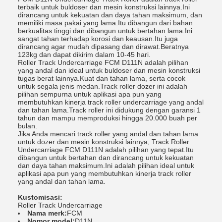
terbaik untuk buldoser dan mesin konstruksi lainnya.Ini
dirancang untuk kekuatan dan daya tahan maksimum, dan
memiliki masa pakai yang lama.Itu dibangun dari bahan
berkualitas tinggi dan dibangun untuk bertahan lama.Ini
sangat tahan terhadap korosi dan keausan.Itu juga
dirancang agar mudah dipasang dan dirawat.Beratnya
123kg dan dapat dikirim dalam 10-45 hari.
Roller Track Undercarriage FCM D111N adalah pilihan
yang andal dan ideal untuk buldoser dan mesin konstruksi
tugas berat lainnya.Kuat dan tahan lama, serta cocok
untuk segala jenis medan.Track roller dozer ini adalah
pilihan sempurna untuk aplikasi apa pun yang
membutuhkan kinerja track roller undercarriage yang andal
dan tahan lama.Track roller ini didukung dengan garansi 1
tahun dan mampu memproduksi hingga 20.000 buah per
bulan.
Jika Anda mencari track roller yang andal dan tahan lama
untuk dozer dan mesin konstruksi lainnya, Track Roller
Undercarriage FCM D111N adalah pilihan yang tepat.Itu
dibangun untuk bertahan dan dirancang untuk kekuatan
dan daya tahan maksimum.Ini adalah pilihan ideal untuk
aplikasi apa pun yang membutuhkan kinerja track roller
yang andal dan tahan lama.
Kustomisasi:
Roller Track Undercarriage
Nama merk:
FCM
Nomor model:
D11N