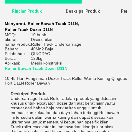
Rincian Produk
Deskripsi Produk
Penil
Menyoroti:
Roller Bawah Track D11N
,
Roller Track Dozer D11N
MOQ:
10 buah
ukuran:
Disesuaikan
nama Produk:
Roller Track Undercarriage
Bahan:
40Mn2 Baja
Pelabuhan:
QINGDAO
Berat:
123kg
Aplikasi:
Mesin konstruksi
Roller Bawah Track Dozer D11N
10-45 Hari Pengiriman Dozer Track Roller Warna Kuning Qingdao
Port D11N Roller Bawah
Deskripsi Produk:
Undercarriage Track Roller adalah produk yang didesain
khusus untuk excavator, dozer dan alat berat lainnya.Itu
terbuat dari bahan baja berkualitas unggul untuk
memastikan kekuatan dan daya tahan tertinggi.Rol bawah
ini tersedia dalam warna kuning dan dapat disesuaikan
ukurannya untuk memenuhi kebutuhan spesifik klien.
Track roller excavator ini menawarkan kinerja luar biasa
dan masa pakai yang tahan lama.Ini dirancang untuk