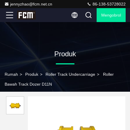
jennyzhao@fcm.net.cn
86-138-53728022
Mengobrol
Produk
Rumah
>
Produk
>
Roller Track Undercarriage
>
Roller
Bawah Track Dozer D11N