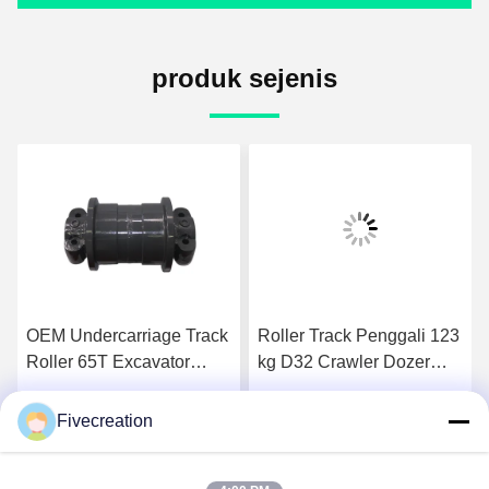
produk sejenis
OEM Undercarriage Track
Roller Track Penggali 123
Roller 65T Excavator
kg D32 Crawler Dozer
Track Roller Warna Abu-
Track Roller Permukaan
abu
Di
Fivecreation
k
Dapatkan Harga Terbaik
Dapatkan Harga Terbaik