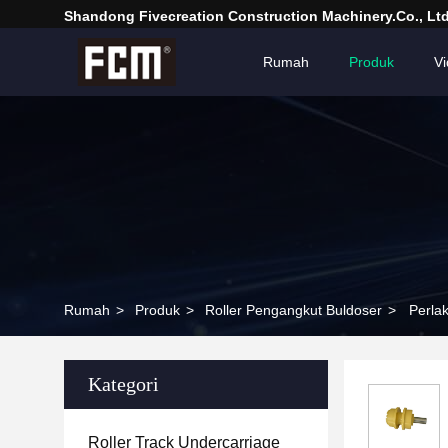
Shandong Fivecreation Construction Machinery.Co., Ltd
Rumah
Produk
V
Rumah
>
Produk
>
Roller Pengangkut Buldoser
>
Perla
Kategori
Roller Track Undercarriage