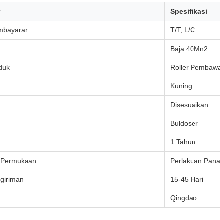
r
Spesifikasi
mbayaran
T/T, L/C
Baja 40Mn2
duk
Roller Pembawa
Kuning
Disesuaikan
Buldoser
1 Tahun
 Permukaan
Perlakuan Pana
giriman
15-45 Hari
n
Qingdao