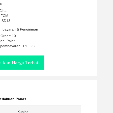
uk
Cina
: FCM
: SD13
mbayaran & Pengiriman
 Order: 10
an: Palet
 pembayaran: T/T, L/C
tkan Harga Terbaik
Perlakuan Panas
Kuning