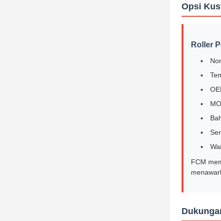
Opsi Kus
Roller 
No
Tem
OE
MO
Ba
Ser
War
FCM memp
menawark
Dukunga