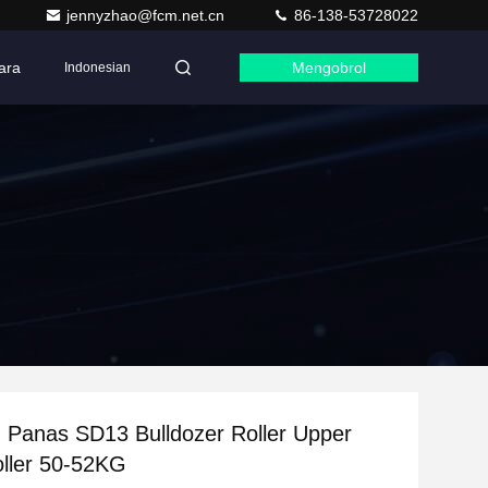
jennyzhao@fcm.net.cn
86-138-53728022
ara
Mengobrol
Indonesian
 Panas SD13 Bulldozer Roller Upper
oller 50-52KG