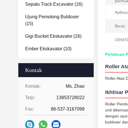
permuk
Sepatu Track Excavator
(16)
Aplikas
Ujung Pemotong Buldoser
(15)
Berat:
Gigi Bucket Ekskavator
(16)
OEM/O
Ember Ekskavator
(10)
Perlakuan P
Roller A
Kontak
Roller Atas
Kontak:
Ms. Zhao
Ikhtisar 
Telp:
13853728022
Roller Pemba
Fax:
86-537-3167099
unit dikema
dengan opsi 
buldoser dan