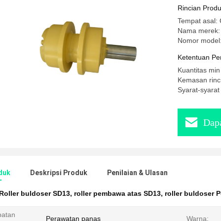
Rincian Prod
Tempat asal: 
Nama merek
Nomor model
Ketentuan Pe
Kuantitas min
Kemasan rinci
Syarat-syarat
Dapa
duk
Deskripsi Produk
Penilaian & Ulasan
Roller buldoser SD13
,
roller pembawa atas SD13
,
roller buldoser 
batan
Perawatan panas
Warna: