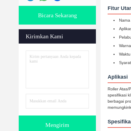
Fitur Ut
Bicara Sekarang
Nama 
Aplika
Kirimkan Kami
Pelab
Warna
Waktu 
Syarat
Aplikasi
Roller Atas
spesifikasi 
berbagai pr
memungkinka
Spesifika
Mengirim