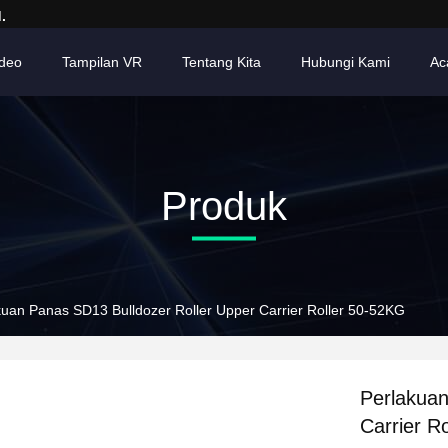
.
ideo
Tampilan VR
Tentang Kita
Hubungi Kami
Ac
Produk
kuan Panas SD13 Bulldozer Roller Upper Carrier Roller 50-52KG
Perlakuan
Carrier R