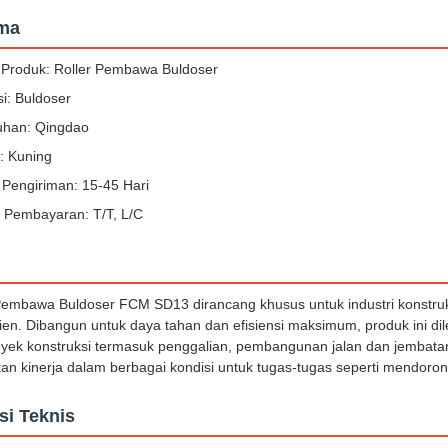
ama
Produk: Roller Pembawa Buldoser
si: Buldoser
uhan: Qingdao
: Kuning
Pengiriman: 15-45 Hari
 Pembayaran: T/T, L/C
/Pembawa Buldoser FCM SD13 dirancang khusus untuk industri konstr
klien. Dibangun untuk daya tahan dan efisiensi maksimum, produk ini d
oyek konstruksi termasuk penggalian, pembangunan jalan dan jembat
n kinerja dalam berbagai kondisi untuk tugas-tugas seperti mendoro
si Teknis