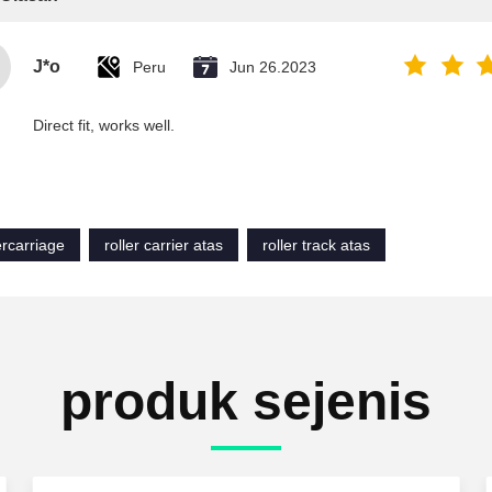
J*o
Peru
Jun 26.2023
Direct fit, works well.
ercarriage
roller carrier atas
roller track atas
produk sejenis