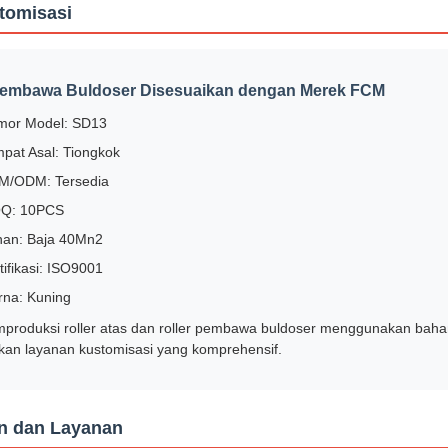
tomisasi
Pembawa Buldoser Disesuaikan dengan Merek FCM
mor Model: SD13
pat Asal: Tiongkok
M/ODM: Tersedia
Q: 10PCS
han: Baja 40Mn2
tifikasi: ISO9001
na: Kuning
roduksi roller atas dan roller pembawa buldoser menggunakan bahan
an layanan kustomisasi yang komprehensif.
n dan Layanan