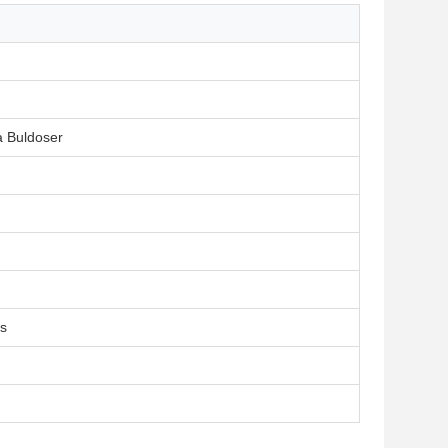
 Buldoser
s