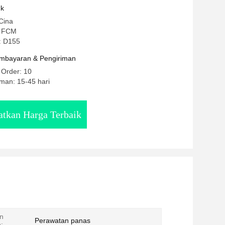
uk
Cina
: FCM
: D155
mbayaran & Pengiriman
 Order: 10
man: 15-45 hari
tkan Harga Terbaik
n
Perawatan panas
: