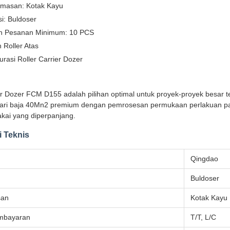
masan: Kotak Kayu
si: Buldoser
h Pesanan Minimum: 10 PCS
 Roller Atas
urasi Roller Carrier Dozer
er Dozer FCM D155 adalah pilihan optimal untuk proyek-proyek besar terma
dari baja 40Mn2 premium dengan pemrosesan permukaan perlakuan panas
kai yang diperpanjang.
i Teknis
n
Qingdao
Buldoser
san
Kotak Kayu
mbayaran
T/T, L/C