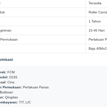
M
Tersedia
duk
Roller Carri
1 Tahun
giriman
15-45 Hari
 Permukaan
Perlakuan 
Baja 40Mn2
omisasi
rek:
FCM
odel:
D155
sal:
Cina
an Permukaan:
Perlakuan Panas
Buldoser
an:
Qingdao
embayaran:
T/T, L/C