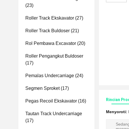
(23)
Roller Track Ekskavator
(27)
Roller Track Buldoser
(21)
Rol Pembawa Excavator
(20)
Roller Pengangkut Buldoser
(17)
Pemalas Undercarriage
(24)
Segmen Sproket
(17)
Rincian Pro
Pegas Recoil Ekskavator
(16)
Menyoroti:
Tautan Track Undercarriage
(17)
Sedan
menge