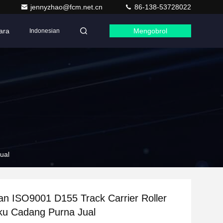
jennyzhao@fcm.net.cn
86-138-53728022
ara
Mengobrol
Indonesian
ual
an ISO9001 D155 Track Carrier Roller
ku Cadang Purna Jual