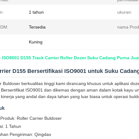
n:
1 tahun
ukuran:
DM:
Tersedia
nama Prod
Kuning
 ISO9001 D155 Track Carrier Roller Dozer Suku Cadang Purna Jua
rrier D155 Bersertifikasi ISO9001 untuk Suku Cadan
er Buldoser berkualitas tinggi kami dirancang khusus untuk aplikasi d
 Bersertifikat ISO9001 dan dikemas dengan aman dalam kotak kayu untu
inerja yang andal dan daya tahan yang luar biasa untuk operasi buld
uk
roduk: Roller Carrier Buldoser
i: 1 Tahun
uhan Pengiriman: Qingdao