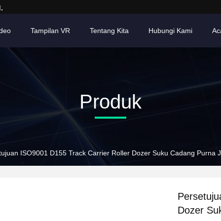
.
ideo
Tampilan VR
Tentang Kita
Hubungi Kami
Ac
Produk
tujuan ISO9001 D155 Track Carrier Roller Dozer Suku Cadang Purna J
Persetuju
Dozer Su