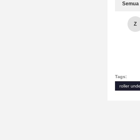
Semua 
Z
Tags:
roller und