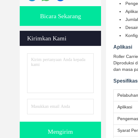
Penge
Aplika
Bicara Sekarang
Jumla
Desain
Konfig
Kirimkan Kami
Aplikasi
Roller Carri
Diproduksi 
dan masa pa
Spesifikas
Pelabuha
Aplikasi
Pengema
Syarat Pe
Mengirim