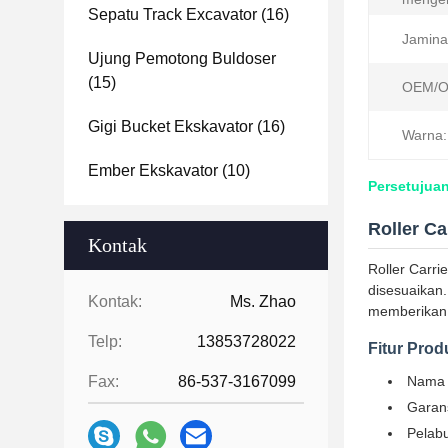
Sepatu Track Excavator
(16)
Jamina
Ujung Pemotong Buldoser
(15)
OEM/O
Gigi Bucket Ekskavator
(16)
Warna:
Ember Ekskavator
(10)
Persetujuan
Roller Ca
Kontak
Roller Carri
disesuaikan.
Kontak:
Ms. Zhao
memberikan k
Telp:
13853728022
Fitur Prod
Fax:
86-537-3167099
Nama P
Garans
Pelab