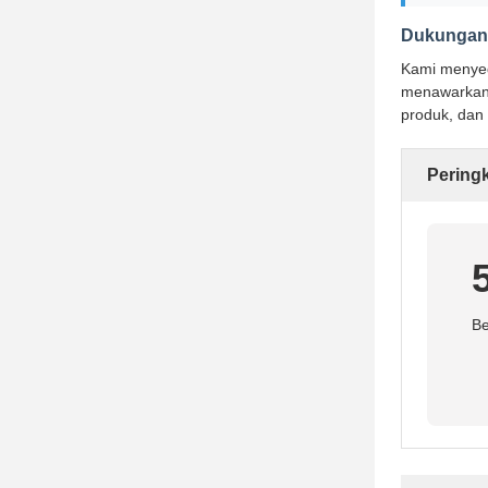
Dukungan 
Kami menyed
menawarkan 
produk, dan
Pering
Be