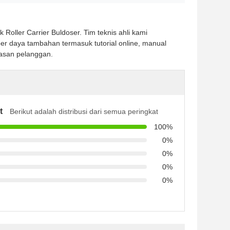
ller Carrier Buldoser. Tim teknis ahli kami
r daya tambahan termasuk tutorial online, manual
uasan pelanggan.
t
Berikut adalah distribusi dari semua peringkat
100%
0%
0%
0%
0%