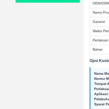
OEM/OD
Nama Pro
Garansi
Waktu Pen
Perlakuan
Bahan
Opsi Kust
Nama Me
Nomor M
Tempat A
Perlaku
Aplikasi:
Pelabuh
Syarat P