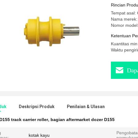
Rincian Prod
Tempat asal: 
Nama merek
Nomor model
Ketentuan Pe
Kuantitas min
Waktu pengiri
Dapa
duk
Deskripsi Produk
Penilaian & Ulasan
D155 track carrier roller
,
bagian aftermarket dozer D155
g
Pengobata
kotak kayu
mas:
permukaan