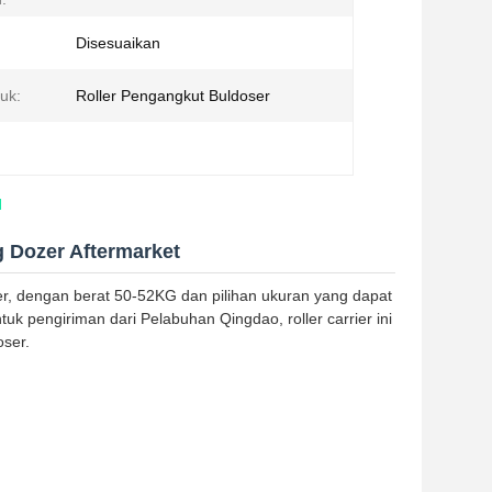
Disesuaikan
uk:
Roller Pengangkut Buldoser
l
g Dozer Aftermarket
ozer, dengan berat 50-52KG dan pilihan ukuran yang dapat
k pengiriman dari Pelabuhan Qingdao, roller carrier ini
oser.