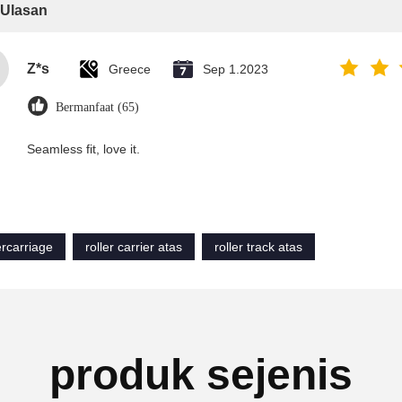
Ulasan
Z*s
Greece
Sep 1.2023
Bermanfaat (65)
Seamless fit, love it.
ercarriage
roller carrier atas
roller track atas
produk sejenis