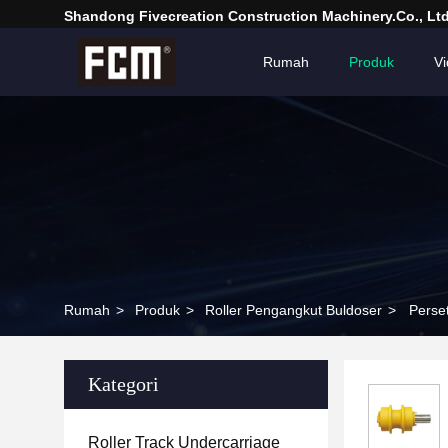
Shandong Fivecreation Construction Machinery.Co., Ltd
Rumah
Produk
V
Rumah
>
Produk
>
Roller Pengangkut Buldoser
>
Perse
Kategori
Roller Track Undercarriage