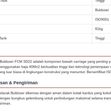
 Aus
Tinggi
Buldoser
ISO9001
81kg
Tarik
Tinggi
 Buldoser FCM SD22 adalah komponen bawah carriage yang penting ya
menggunakan baja 40Mn2 berkualitas tinggi dan teknologi penempaan ca
ng luar biasa di lingkungan konstruksi yang menuntut. Bersertifikat I
san & Pengiriman
Pelacak Buldoser dikemas dengan aman dalam kotak kardus yang kok
 dengan bungkus gelembung untuk perlindungan maksimal selama trans
iriman.