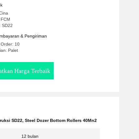
uk
Cina
: FCM
: SD22
mbayaran & Pengiriman
 Order: 10
an: Palet
tkan Harga Terbaik
truksi SD22
,
Steel Dozer Bottom Rollers 40Mn2
12 bulan