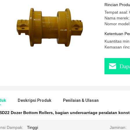
Rincian Prod
Tempat asal: 
Nama merek
Nomor model
Ketentuan Pe
Kuantitas min
Kemasan rinci
Dapa
duk
Deskripsi Produk
Penilaian & Ulasan
SD22 Dozer Bottom Rollers
,
bagian undercarriage peralatan kons
ensi Dampak:
Tinggi
Jaminan: