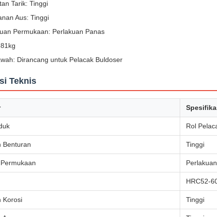
an Tarik: Tinggi
nan Aus: Tinggi
kuan Permukaan: Perlakuan Panas
 81kg
awah: Dirancang untuk Pelacak Buldoser
si Teknis
r
Spesifika
duk
Rol Pelac
 Benturan
Tinggi
 Permukaan
Perlakua
n
HRC52-6
 Korosi
Tinggi