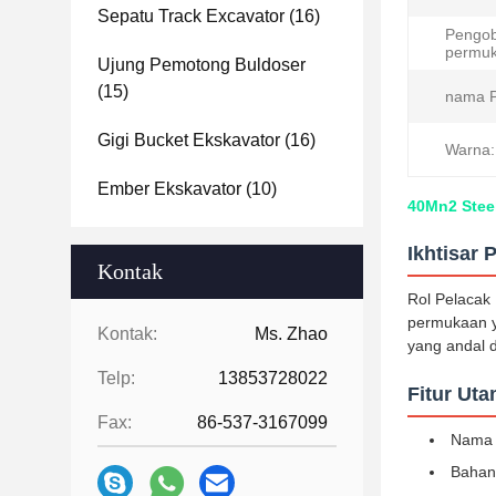
Sepatu Track Excavator
(16)
Pengo
permuk
Ujung Pemotong Buldoser
(15)
nama P
Gigi Bucket Ekskavator
(16)
Warna:
Ember Ekskavator
(10)
40Mn2 Steel
Ikhtisar 
Kontak
Rol Pelacak
permukaan y
Kontak:
Ms. Zhao
yang andal d
Telp:
13853728022
Fitur Ut
Fax:
86-537-3167099
Nama 
Bahan