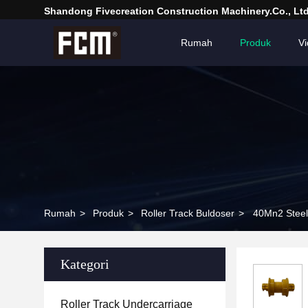
Shandong Fivecreation Construction Machinery.Co., Ltd
Rumah
Produk
V
Rumah
>
Produk
>
Roller Track Buldoser
>
40Mn2 Steel
Kategori
Roller Track Undercarriage