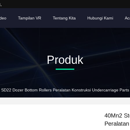
.
ideo
Tampilan VR
Tentang Kita
Hubungi Kami
Ac
Produk
 SD22 Dozer Bottom Rollers Peralatan Konstruksi Undercarriage Parts
40Mn2 St
Peralatan