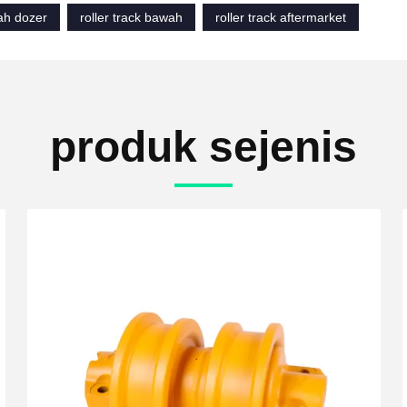
ah dozer
roller track bawah
roller track aftermarket
produk sejenis