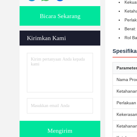
Kekuat
Ketaha
Bicara Sekarang
Perla
Berat:
Kirimkan Kami
Rol B
Spesifika
Paramete
Nama Pro
Ketahanan
Perlakuan
Kekerasa
Ketahanan
Mengirim