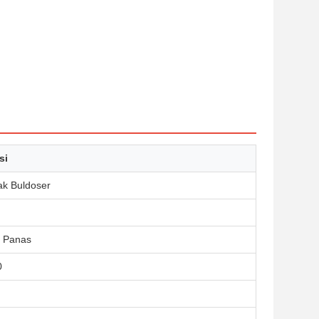
si
ak Buldoser
n Panas
0