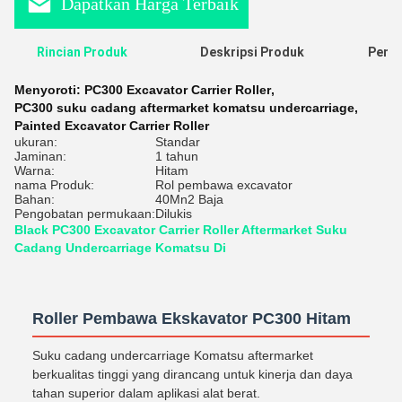
Dapatkan Harga Terbaik
Rincian Produk
Deskripsi Produk
Penil
Menyoroti:
PC300 Excavator Carrier Roller
,
PC300 suku cadang aftermarket komatsu undercarriage
,
Painted Excavator Carrier Roller
ukuran:
Standar
Jaminan:
1 tahun
Warna:
Hitam
nama Produk:
Rol pembawa excavator
Bahan:
40Mn2 Baja
Pengobatan permukaan:
Dilukis
Black PC300 Excavator Carrier Roller Aftermarket Suku
Cadang Undercarriage Komatsu Di
Roller Pembawa Ekskavator PC300 Hitam
Suku cadang undercarriage Komatsu aftermarket
berkualitas tinggi yang dirancang untuk kinerja dan daya
tahan superior dalam aplikasi alat berat.