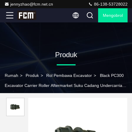
jennyzhao@fcm.net.cn
86-138-53728022
Mengobrol
Produk
Rumah
>
Produk
>
Rol Pembawa Excavator
>
Black PC300
Excavator Carrier Roller Aftermarket Suku Cadang Undercarriage
Komatsu Di