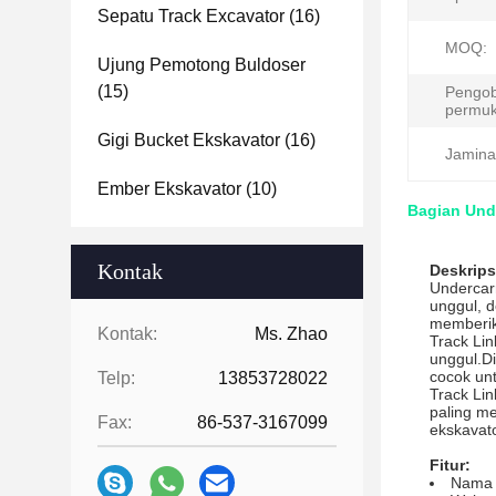
Sepatu Track Excavator
(16)
MOQ:
Ujung Pemotong Buldoser
(15)
Pengo
permuk
Gigi Bucket Ekskavator
(16)
Jamina
Ember Ekskavator
(10)
Bagian Unde
Kontak
Deskrips
Undercarr
unggul, d
memberika
Kontak:
Ms. Zhao
Track Lin
unggul.Di
cocok un
Telp:
13853728022
Track Li
paling me
Fax:
86-537-3167099
ekskavat
Fitur:
Nama 