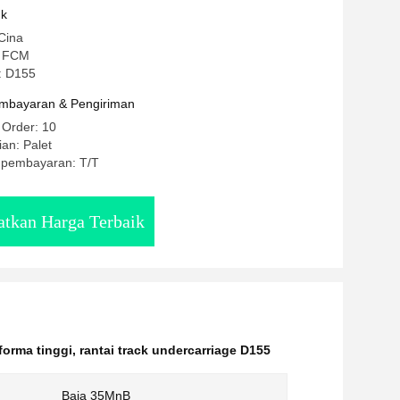
uk
Cina
: FCM
: D155
mbayaran & Pengiriman
 Order: 10
an: Palet
t pembayaran: T/T
tkan Harga Terbaik
forma tinggi
,
rantai track undercarriage D155
Baja 35MnB