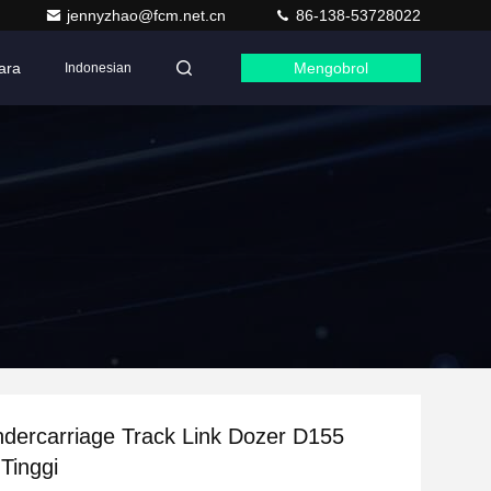
jennyzhao@fcm.net.cn
86-138-53728022
ara
Mengobrol
Indonesian
dercarriage Track Link Dozer D155
Tinggi