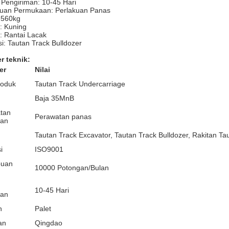
Pengiriman: 10-45 Hari
kuan Permukaan: Perlakuan Panas
 560kg
: Kuning
: Rantai Lacak
si: Tautan Track Bulldozer
r teknik:
er
Nilai
oduk
Tautan Track Undercarriage
Baja 35MnB
tan
Perawatan panas
an
Tautan Track Excavator, Tautan Track Bulldozer, Rakitan Ta
i
ISO9001
uan
10000 Potongan/Bulan
10-45 Hari
man
n
Palet
an
Qingdao