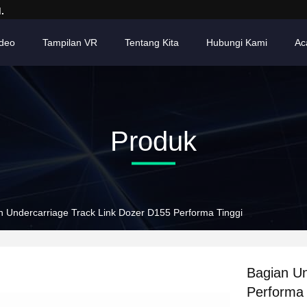
.
ideo
Tampilan VR
Tentang Kita
Hubungi Kami
Ac
Produk
n Undercarriage Track Link Dozer D155 Performa Tinggi
Bagian Un
Performa 