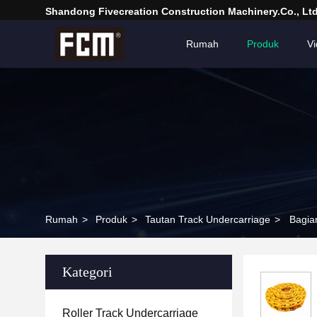
Shandong Fivecreation Construction Machinery.Co., Ltd
Rumah
Produk
V
Rumah
>
Produk
>
Tautan Track Undercarriage
>
Bagia
Kategori
Roller Track Undercarriage