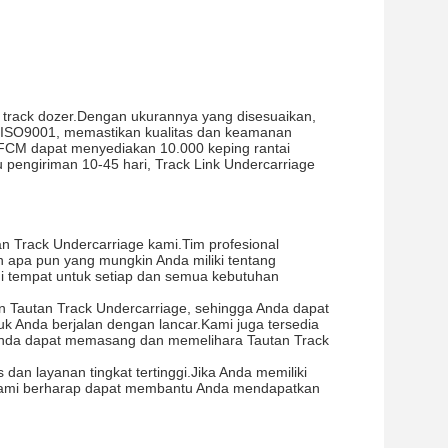
 track dozer.Dengan ukurannya yang disesuaikan,
kat ISO9001, memastikan kualitas dan keamanan
o.FCM dapat menyediakan 10.000 keping rantai
u pengiriman 10-45 hari, Track Link Undercarriage
 Track Undercarriage kami.Tim profesional
apa pun yang mungkin Anda miliki tentang
 tempat untuk setiap dan semua kebutuhan
n Tautan Track Undercarriage, sehingga Anda dapat
k Anda berjalan dengan lancar.Kami juga tersedia
Anda dapat memasang dan memelihara Tautan Track
n layanan tingkat tertinggi.Jika Anda memiliki
Kami berharap dapat membantu Anda mendapatkan