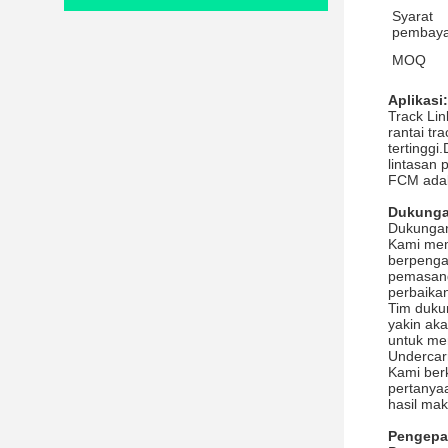
Syarat
pembaya
MOQ
Aplikasi:
Track Li
rantai tr
tertinggi
lintasan 
FCM adala
Dukunga
Dukungan
Kami mem
berpenga
pemasang
perbaika
Tim duku
yakin ak
untuk me
Undercar
Kami ber
pertanya
hasil mak
Pengepa