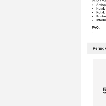
Pengemas
Setiap
Kotak 
Kotak 
Kontai
Inform
FAQ:
.
Pering