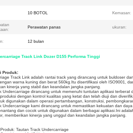
10 BOTOL
Kemasan:
batan
Perawatan panas
ukuran:
aan:
n:
12 bulan
rcarriage Track Link Dozer D155 Performa Tinggi
i Produk:
iage Track Link adalah rantai track yang dirancang untuk buldoser dan 
engan warna kuning dan berat 560kg.Itu disertifikasi oleh ISO9001, d
n kinerja yang stabil dan keandalan jangka panjang.
k Undercarriage dirancang untuk memenuhi tuntutan aplikasi terberat
produksi dengan kontrol kualitas yang ketat dan telah diuji dan diverif
tuk digunakan dalam operasi pertambangan, konstruksi, pembongkara
nk Undercarriage kami dirancang untuk memastikan kekuatan dan daya
nantang dan cocok untuk digunakan dalam berbagai aplikasi.Ini adalah 
or, memberikan kinerja yang unggul dan keandalan jangka panjang.
Produk: Tautan Track Undercarriage