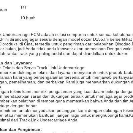
T/T
ran
10 buah
nk Undercarriage FCM adalah solusi sempurna untuk semua kebutuhan
ack ini dirancang agar sesuai dengan model dozer D155.Ini bersertifi
.Diproduksi di Cina, tersedia untuk pengiriman dari pelabuhan Qingda
per bulan, jadi Anda tidak perlu khawatir akan persediaan.Dengan wakt
h rantai track yang paling andal dan dapat diandalkan untuk dozer.
n dan Layanan:
 Teknis dan Servis Track Link Undercarriage
berikan dukungan teknis dan layanan menyeluruh untuk produk Tautan
laman kami yang berpengalaman tersedia untuk menjawab pertanyaan 
an, pemeliharaan, dan perbaikan.Kami juga menawarkan dukungan di
n.
ngan teknis kami memiliki pengalaman yang luas dalam bekerja denga
an mendapatkan saran dan dukungan terbaik untuk menjaga agar produ
mberikan pelatihan di tempat guna memastikan bahwa Anda dan tim 
riage dengan benar.
komitmen untuk menyediakan pelanggan kami dengan dukungan teknis da
an atau memerlukan bantuan, jangan ragu untuk menghubungi kami.
simal dari Track Link Undercarriage Anda.
kan dan Pengiriman: