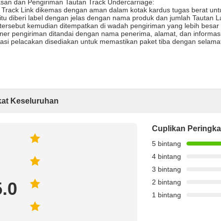
an dan Pengiriman Tautan Track Undercarriage:
 Track Link dikemas dengan aman dalam kotak kardus tugas berat unt
itu diberi label dengan jelas dengan nama produk dan jumlah Tautan L
tersebut kemudian ditempatkan di wadah pengiriman yang lebih besar 
ner pengiriman ditandai dengan nama penerima, alamat, dan informasi
asi pelacakan disediakan untuk memastikan paket tiba dengan selamat
kat Keseluruhan
Cuplikan Peringka
5 bintang
4 bintang
3 bintang
2 bintang
5.0
1 bintang