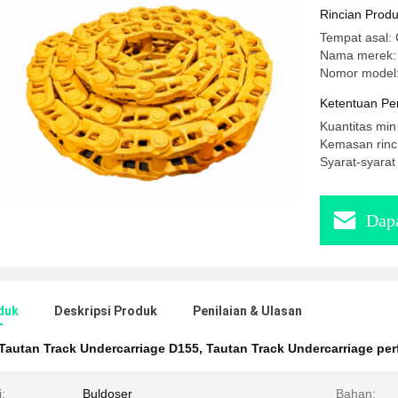
Rincian Prod
Tempat asal: 
Nama merek
Nomor model
Ketentuan Pe
Kuantitas min
Kemasan rinci
Syarat-syara
Dapa
duk
Deskripsi Produk
Penilaian & Ulasan
Tautan Track Undercarriage D155
,
Tautan Track Undercarriage per
i:
Buldoser
Bahan: